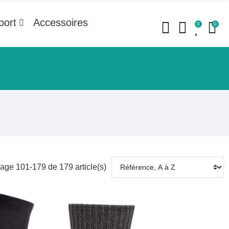
port
Accessoires
0
0
hage 101-179 de 179 article(s)