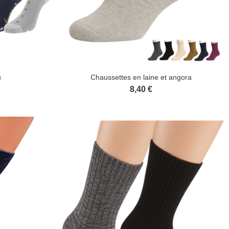
u
Chaussettes en laine et angora
8,40 €
s)