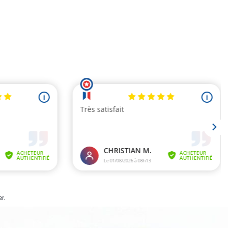
Chaussettes invisible en Bambou grandes tailles - Lot de 3 paires
Chaussettes bien être antimicrobiennes
5,40 €
er
.