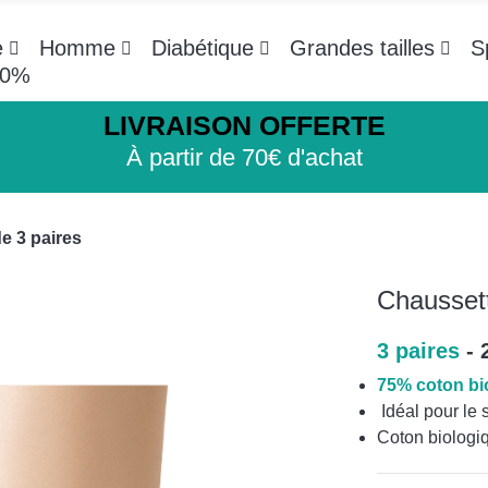
e
Homme
Diabétique
Grandes tailles
S
-20%
LIVRAISON OFFERTE
À partir de 70€ d'achat
de 3 paires
Chaussett
3 paires
- 
75% coton bi
Idéal pour le 
Coton biologi