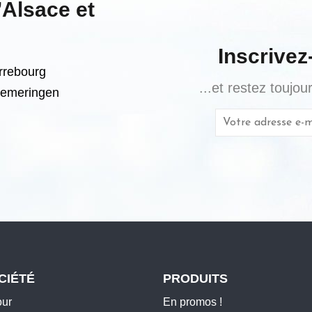
’Alsace et
Inscrivez
arrebourg
...et restez toujo
Diemeringen
CIÉTÉ
PRODUITS
our
En promos !