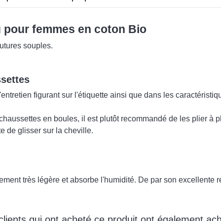
u pour femmes en coton Bio
outures souples.
ssettes
tretien figurant sur l'étiquette ainsi que dans les caractéristiq
chaussettes en boules, il est plutôt recommandé de les plier à pl
 de glisser sur la cheville.
lement très légère et absorbe l'humidité. De par son excellente re
clients qui ont acheté ce produit ont également ach