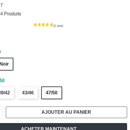
37
4 Produits
r
Noir
50
39/42
43/46
47/50
AJOUTER AU PANIER
ACHETER MAINTENANT