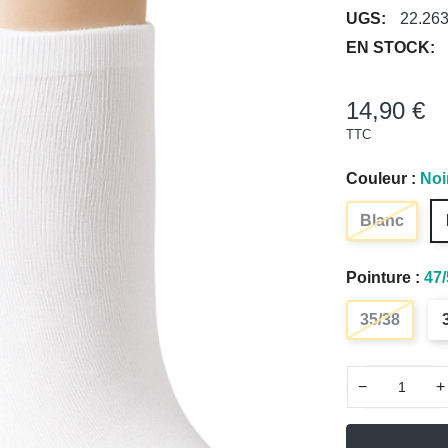
UGS:
22.26
EN STOCK:
14,90 €
TTC
Couleur :
Noi
Blanc
Pointure :
47/
35/38
−
+