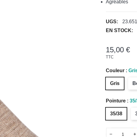
Agréables
UGS:
23.65
EN STOCK:
15,00 €
TTC
Couleur :
Gri
Gris
B
Pointure :
35/
35/38
−
+