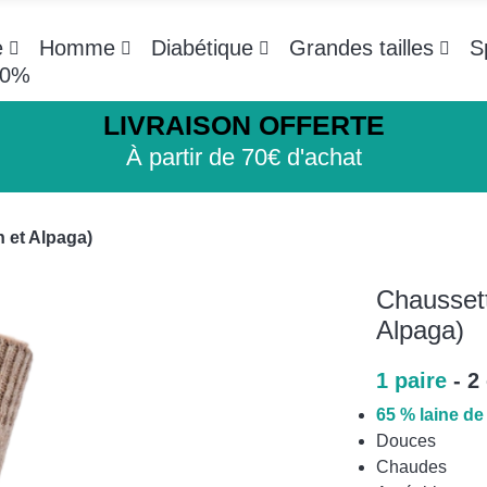
e
Homme
Diabétique
Grandes tailles
S
-20%
LIVRAISON OFFERTE
À partir de 70€ d'achat
 et Alpaga)
Chaussett
Alpaga)
1 paire
- 2 
65 % laine de
Douces
Chaudes