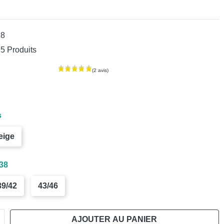
18
5 Produits
s
eige
38
39/42
43/46
AJOUTER AU PANIER