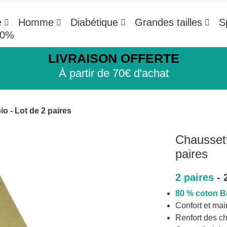
e
Homme
Diabétique
Grandes tailles
S
-20%
LIVRAISON OFFERTE
À partir de 70€ d'achat
 - Lot de 2 paires
Chaussett
paires
2 paires
- 
80 % coton Bi
Confort et mai
Renfort des c